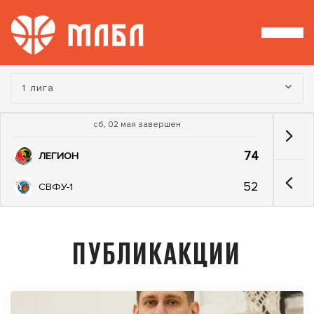
Турнир:
1 лига
сб, 02 мая завершен
74
ЛЕГИОН
52
СВФУ-1
ПУБЛИКАКЦИИ