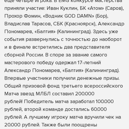
еще четыре игрока. В
EMG конкурсе мастерства
приняли участие:
Иван Куклин, БК «Атом» (Саров),
Прохор Фомин, «Водник GOD DAMN» (Бор),
Владислав Тарасов, СБК (Красноярск), Александр
Пономарев, «Балтия» (Калининград). Здесь уже
события развернулись с точностью до наоборот
и в финале встретились два представителя
сборной России. В споре за звание самого
мастерового победу одержал 17-летний
Александр Пономарев, «Балтия» (Калининград).
Впервые участники получили денежные призы.
Общий призовой фонд третьего всероссийского
Матча звезд МЛБЛ составил 200.000
рублей! Победитель матча заработал 100.000
рублей, второй команде достались 60.000
рублей. А лучшему игроку матча вручили чек на
20.000 рублей. Также были поощрены