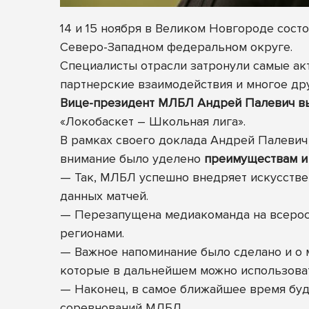
14 и 15 ноября в Великом Новгороде сост
Северо-Западном федеральном округе.
Специалисты отрасли затронули самые акт
партнерские взаимодействия и многое дру
Вице-президент МЛБЛ Андрей Палевич в
«Локобаскет – Школьная лига».
В рамках своего доклада Андрей Палевич
внимание было уделено
преимуществам и
—
Так, МЛБЛ успешно внедряет искусстве
данных матчей.
—
Перезапущена медиакоманда на всерос
регионами.
—
Важное напоминание было сделано и о 
которые в дальнейшем можно использовать
—
Наконец, в самое ближайшее время буд
соревнований МЛБЛ.