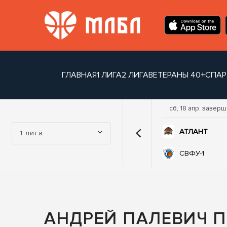
ГЛАВНАЯ
1 ЛИГА
2 ЛИГА
ВЕТЕРАНЫ 40+
СПАР
р. завершен
ср, 15 апр. завершен
сб, 18 апр. завер
Турнир:
74
70
-1
ЛЕГИОН
АТЛАНТ
1 лига
62
52
НТ
ТАБЫС
СВФУ-1
АНДРЕЙ ПАЛЕВИЧ П