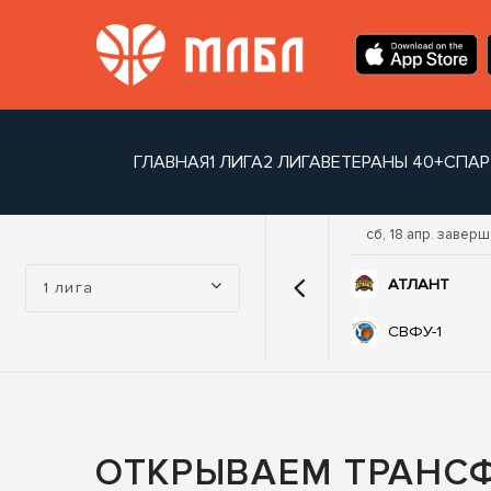
ГЛАВНАЯ
1 ЛИГА
2 ЛИГА
ВЕТЕРАНЫ 40+
СПАР
р. завершен
ср, 15 апр. завершен
сб, 18 апр. завер
Турнир:
74
70
-1
ЛЕГИОН
АТЛАНТ
1 лига
62
52
НТ
ТАБЫС
СВФУ-1
ОТКРЫВАЕМ ТРАНСФ