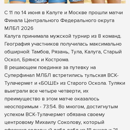
С 11 по 14 июня в Калуге и Москве прошли матчи
Финала Центрального Федерального округа
МЛБЛ 2026
Калуга принимала мужской турнир из 8 команд.
География участников получилась максимально
обширной: Тамбов, Рязань, Тула, Калуга, Старый
Оскол, Брянск и Кострома.
В решающем поединке за путевку на
Суперфинал МЛБЛ встретились тульская ВСК-
Тулачермет и «БОШЕ» из Старого Оскола. Туляки
выиграли все четыре четверти, их
преимущество в этом матче оказалось
неоспоримым - 73:54. Во многом, достигнутым
успехом ВСК-Тулачермет обязана своему
центровому Михаилу Соколову, который
оформил солидный дабл-дабл из 18 очков и 21