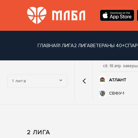
ГЛАВНАЯ
1 ЛИГА
2 ЛИГА
ВЕТЕРАНЫ 40+
СПАР
р. завершен
ср, 15 апр. завершен
сб, 18 апр. завер
Турнир:
74
70
-1
ЛЕГИОН
АТЛАНТ
1 лига
62
52
НТ
ТАБЫС
СВФУ-1
2 ЛИГА