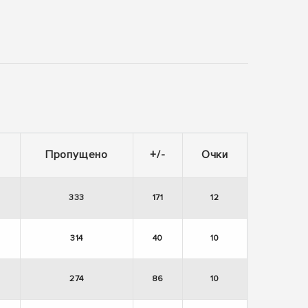
о
Пропущено
+/-
Очки
333
171
12
314
40
10
274
86
10