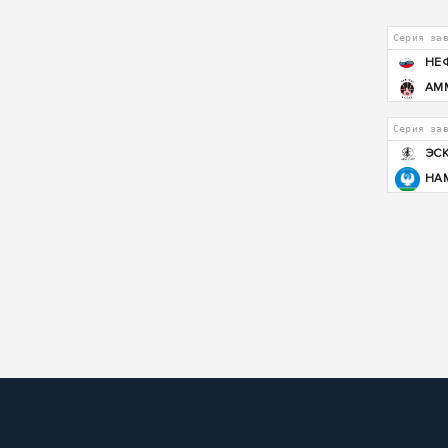
Серия за
НЕ
АМ
Серия за
ЭС
НА