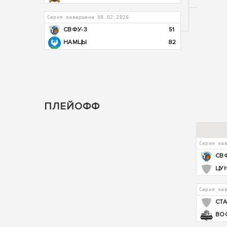
Серия завершена 08.02.2026
СВФУ-3
51
НАМЦЫ
82
ПЛЕЙОФФ
Серия за
СВ
ЦУ
Серия за
СТ
BO