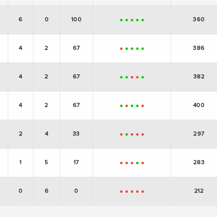
6
0
100
360
+
+
+
+
+
4
2
67
386
-
+
+
+
+
4
2
67
382
+
+
-
-
+
4
2
67
400
+
-
+
+
-
2
4
33
297
-
+
-
-
-
1
5
17
283
-
-
-
+
-
0
6
0
212
-
-
-
-
-