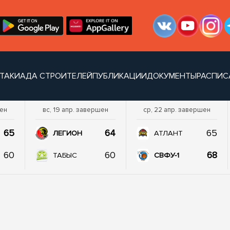
ТАКИАДА СТРОИТЕЛЕЙ
ПУБЛИКАЦИИ
ДОКУМЕНТЫ
РАСПИС
шен
вс, 19 апр. завершен
ср, 22 апр. завершен
65
64
65
ЛЕГИОН
АТЛАНТ
60
60
68
ТАБЫС
СВФУ-1