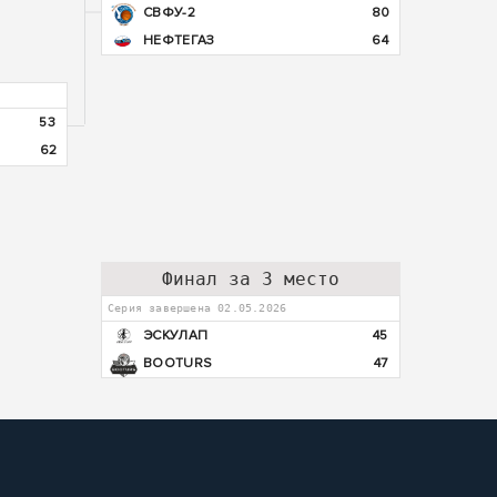
СВФУ-2
80
НЕФТЕГАЗ
64
53
62
Финал за 3 место
Серия завершена 02.05.2026
ЭСКУЛАП
45
BOOTURS
47