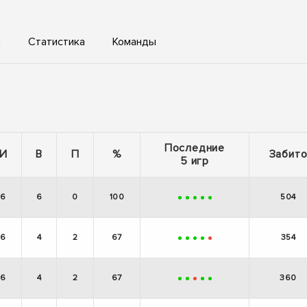
ы
Статистика
Команды
Последние
И
В
П
%
Забит
5 игр
6
6
0
100
504
+
+
+
+
+
6
4
2
67
354
+
+
+
+
-
6
4
2
67
360
+
+
-
+
+