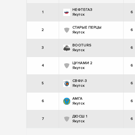
НЕФТЕГАЗ
1
6
Якутск
СТАРЫЕ ПЕРЦЫ
2
6
Якутск
BOOTURS
3
6
Якутск
ЦУНАМИ 2
4
6
Якутск
СВФУ-3
5
6
Якутск
АМГА
6
6
Якутск
ДЮСШ 1
7
6
Якутск