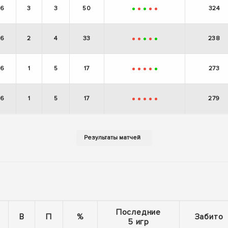
6
3
3
50
324
+
-
+
-
-
6
2
4
33
238
-
-
+
-
+
6
1
5
17
273
-
-
-
-
+
6
1
5
17
279
-
-
-
-
-
Последние
В
П
%
Забито
5 игр